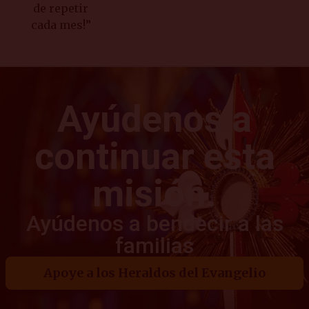
de repetir
cada mes!”
Ayúdenos a
continuar esta
misión.
Ayúdenos a bendecir a las
familias​
Apoye a los Heraldos del Evangelio