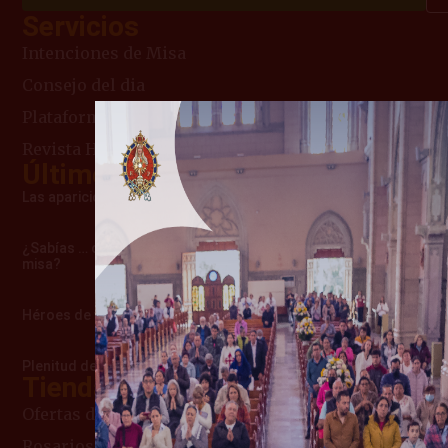
Servicios
Intenciones de Misa
Consejo del dia
Plataforma cursos online
Revista Heraldos del evangelio
Últimos articulos
Las apariciones de Cimbres – Una advertencia maternal
¿Sabías … cómo surgió la costumbre de usar velas en la
misa?
Héroes de verdad
Plenitud de amor que la llevó al Cielo
Tienda Mariana
Ofertas del Mes
Rosarios