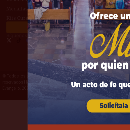
Medallas Religiosas
Kits Curso de Consagración
Haz tu donación
Síguenos:
© Todos los derechos
Términos y condiciones
reservados Heraldos del
Política de privacidad
Evangelio. 2026