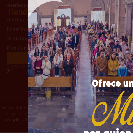
Plenitud de amor que la llevó al Cielo
Tienda Mariana
Ofertas del Mes
Rosarios
Medallas Religiosas
Kits Curso de Consagración
Haz tu donación
Síguenos:
© Todos los derechos
Términos y condiciones
reservados Heraldos del
Política de privacidad
Evangelio. 2026