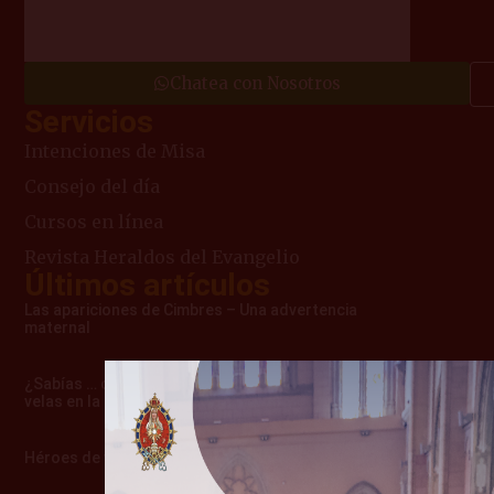
Chatea con Nosotros
Servicios
Intenciones de Misa
Consejo del día
Cursos en línea
Revista Heraldos del Evangelio
Últimos artículos
Las apariciones de Cimbres – Una advertencia
maternal
¿Sabías … cómo surgió la costumbre de usar
velas en la misa?
Héroes de verdad