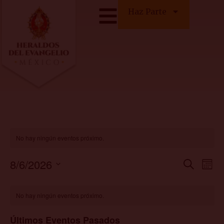
Haz Parte
No hay ningún eventos próximo.
Na
Búsq
8/6/2026
Buscar
Mes
Seleccionar
de
y
fecha.
Calendario
vi
No hay ningún eventos próximo.
nave
de
de
de
Últimos Eventos Pasados