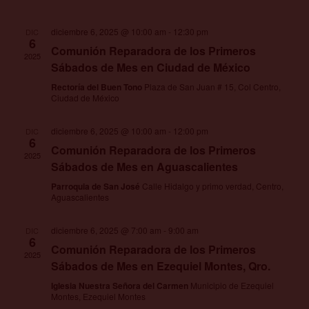
Eventos
Ev
vista
diciembre 6, 2025 @ 10:00 am
-
12:30 pm
DIC
6
de
Comunión Reparadora de los Primeros
2025
Sábados de Mes en Ciudad de México
Even
Rectoría del Buen Tono
Plaza de San Juan # 15, Col Centro,
Ciudad de México
diciembre 6, 2025 @ 10:00 am
-
12:00 pm
DIC
6
Comunión Reparadora de los Primeros
2025
Sábados de Mes en Aguascalientes
Parroquia de San José
Calle Hidalgo y primo verdad, Centro,
Aguascalientes
diciembre 6, 2025 @ 7:00 am
-
9:00 am
DIC
6
Comunión Reparadora de los Primeros
2025
Sábados de Mes en Ezequiel Montes, Qro.
Iglesia Nuestra Señora del Carmen
Municipio de Ezequiel
Montes, Ezequiel Montes