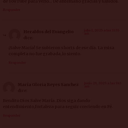
de YouTube para verlo… De antemano gracias y saludos.
Responder
julio 1, 2025 a las 11:55
Heraldos del Evangelio
am
dice:
¡Salve María! Se subieron shorts de ese día. La misa
completa no fue grabada, lo siento.
Responder
junio 29, 2025 a las 7:45
María Gloria Reyes Sanchez
am
dice:
Bendito Dios Salve María .Dios siga dando
entendimiento,fortaleza para seguir creciendo en Fé.
Responder