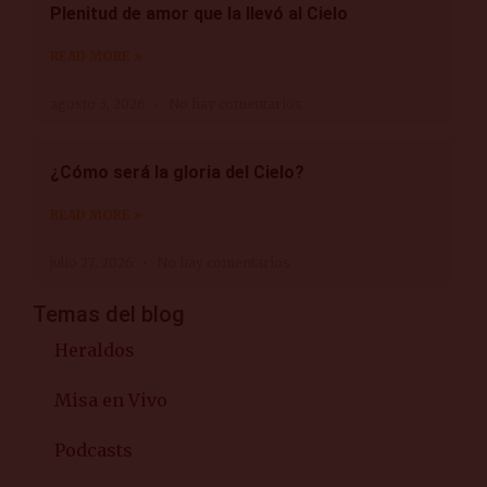
Plenitud de amor que la llevó al Cielo
READ MORE »
agosto 3, 2026
No hay comentarios
¿Cómo será la gloria del Cielo?
READ MORE »
julio 27, 2026
No hay comentarios
Temas del blog
Heraldos
Misa en Vivo
Podcasts