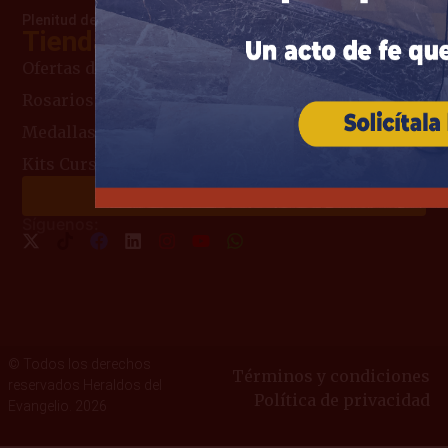
Plenitud de amor que la llevó al Cielo
Tienda Mariana
Ofertas del Mes
Rosarios
Medallas Religiosas
Kits Curso de Consagración
Haz tu donación
Síguenos:
© Todos los derechos
Términos y condiciones
reservados Heraldos del
Política de privacidad
Evangelio. 2026