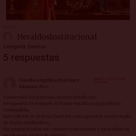
Autor
HeraldosInstitucional
Categoría:
Eventos
5 respuestas
junio 11, 2025 a las
Claudia Angélica Martínez
11:43 am
Sámano
dice:
Conocerlos ha sido una enorme bendición.
Recuperé la fe después de haber estado muy perdida y
confundida.
Este sábado 14 de junio haré mi consagración en el templo
de María auxiliadora.
Me gustaría estar en contacto con ustedes y apoyarlos en
su labor en ciudad de México.