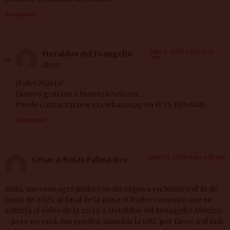
Responder
julio 1, 2025 a las 11:54
Heraldos del Evangelio
am
dice:
¡Salve María!
Demos gracias a Nuestra Señora.
Puede contactarnos vía whatsapp en el 55 1919 6416
Responder
junio 17, 2025 a las 6:18 pm
César A Rojas Palma
dice:
Hola, me consagre junto con mi esposa en México el 14 de
junio de 2025, al final de la misa el Padre comento que se
subiría el vídeo de la misa a Heraldos del Evangelio México
.. pero no está, me pueden mandar la URL por favor o el link