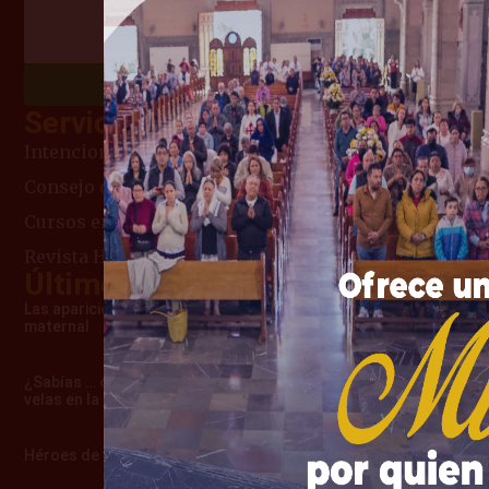
Chatea con Nosotros
Servicios
Intenciones de Misa
Consejo del día
Cursos en línea
Revista Heraldos del Evangelio
Últimos artículos
Las apariciones de Cimbres – Una advertencia
maternal
¿Sabías … cómo surgió la costumbre de usar
velas en la misa?
Héroes de verdad