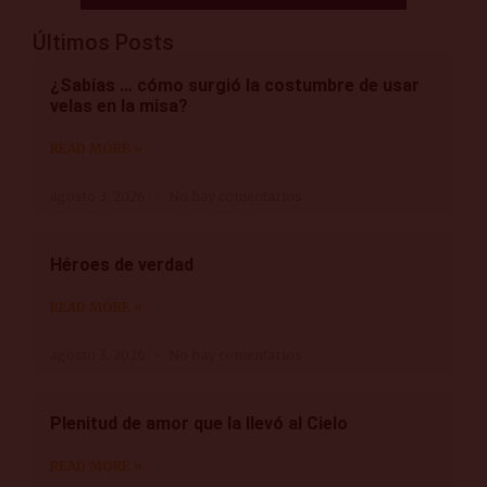
Últimos Posts
¿Sabías … cómo surgió la costumbre de usar
velas en la misa?
READ MORE »
agosto 3, 2026
No hay comentarios
Héroes de verdad
READ MORE »
agosto 3, 2026
No hay comentarios
Plenitud de amor que la llevó al Cielo
READ MORE »