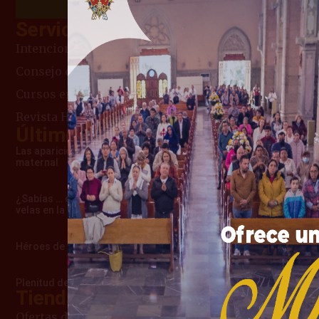
Chatea con Nosotros
Servicios
Intenciones de Misa
Consejo del día
Cursos en línea
Revista Heraldos del Evangelio
Últimos artículos
Las apariciones de Cimbres – Una advertencia
maternal
¿Sabías … cómo surgió la costumbre de usar
velas en la misa?
Héroes de verdad
Plenitud de amor que la llevó al Cielo
Tienda Mariana
Ofertas del Mes