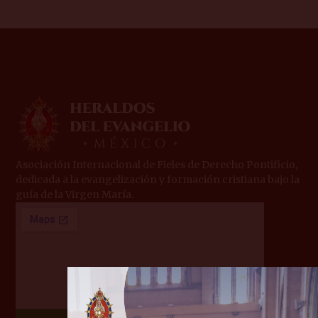
Asociación Internacional de Fieles de Derecho Pontificio,
dedicada a la evangelización y formación cristiana bajo la
guía de la Virgen María.