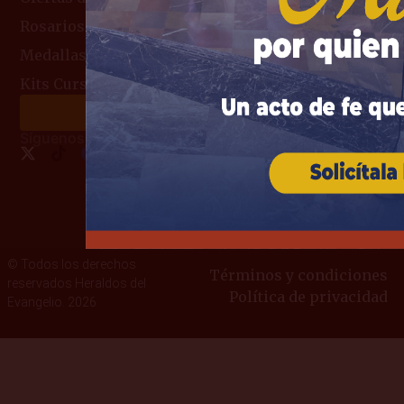
Rosarios
Medallas Religiosas
Kits Curso de Consagración
Haz tu donación
Síguenos:
© Todos los derechos
Términos y condiciones
reservados Heraldos del
Política de privacidad
Evangelio. 2026