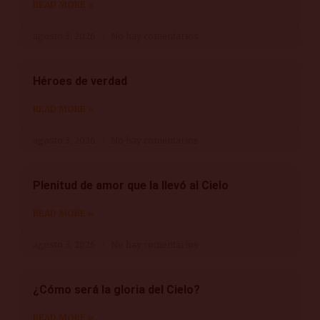
READ MORE »
agosto 3, 2026
No hay comentarios
Héroes de verdad
READ MORE »
agosto 3, 2026
No hay comentarios
Plenitud de amor que la llevó al Cielo
READ MORE »
agosto 3, 2026
No hay comentarios
¿Cómo será la gloria del Cielo?
READ MORE »