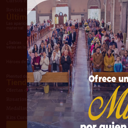
Cursos en línea
Revista Heraldos del Evangelio
Últimos artículos
Las apariciones de Cimbres – Una advertencia
maternal
¿Sabías … cómo surgió la costumbre de usar
velas en la misa?
Héroes de verdad
Plenitud de amor que la llevó al Cielo
Tienda Mariana
Ofertas del Mes
Rosarios
Medallas Religiosas
Kits Curso de Consagración
Haz tu donación