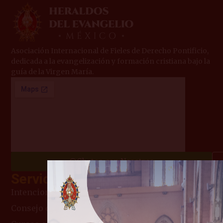
Asociación Internacional de Fieles de Derecho Pontificio,
dedicada a la evangelización y formación cristiana bajo la
guía de la Virgen María.
Chatea con Nosotros
Servicios
Intenciones de Misa
Consejo del día