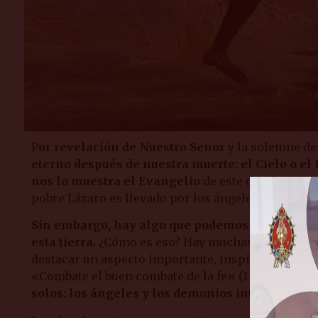
P
or revelación de Nuestro Señor
y la solemne def
eterno después de nuestra muerte: el Cielo o el 
nos lo muestra el Evangelio
de este domingo, en
pobre Lázaro es llevado por los ángeles junto a Abra
Sin embargo, hay algo que podemos olvidar fác
esta tierra.
¿Cómo es eso? Hay muchas formas de c
destacar un aspecto importante, inspirándonos en
«Combate el buen combate de la fe» (1 Tim 6, 12).
S
solos: los ángeles y los demonios intervienen 