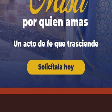
hogares, a lo largo de nuestra vida sólo debemos buscar
 Así,
cuando llegue la hora de nuestra muerte
, seremo
a Dios por toda la eternidad. Y entonces
comprendere
a fe.
◊
da.
Los campos obligatorios están marcados con
*