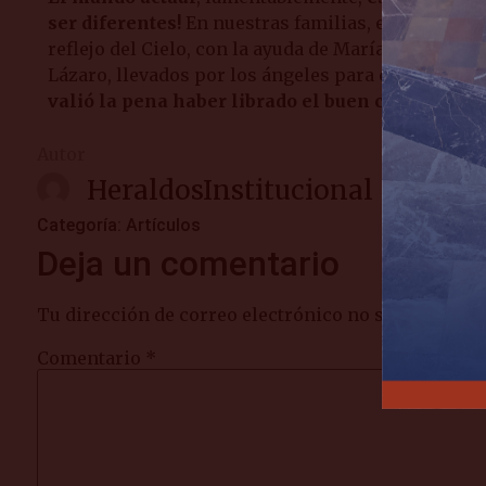
ser diferentes!
En nuestras familias, en nuestros 
reflejo del Cielo, con la ayuda de María Santísima.
Lázaro, llevados por los ángeles para contemplar 
valió la pena haber librado el buen combate de l
Autor
HeraldosInstitucional
Categoría:
Artículos
Deja un comentario
Tu dirección de correo electrónico no será publica
Comentario
*