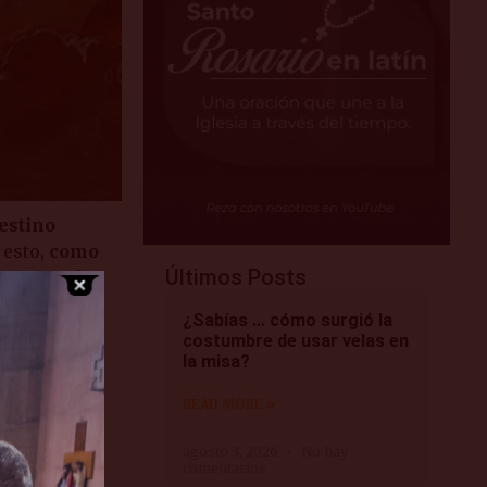
estino
 esto,
como
Últimos Posts
entos y el
¿Sabías … cómo surgió la
costumbre de usar velas en
omienzan en
la misa?
rtuno
eo:
READ MORE »
o luchamos
agosto 3, 2026
No hay
comentarios