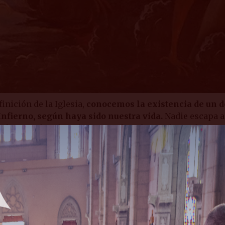
inición de la Iglesia,
conocemos la existencia de un d
Infierno, según haya sido nuestra vida.
Nadie escapa a
 el que un hombre rico es condenado a un lugar de torm
hán (cf. Lc 16, 22-23).
ilmente: de alguna manera, el Cielo y el Infierno c
onsiderar tal afirmación. No obstante, hoy parece opo
 la segunda lectura, donde San Pablo amonesta a Timot
í, ¡estamos en guerra! Y en esta constante batalla n
continuamente en nuestras vidas.