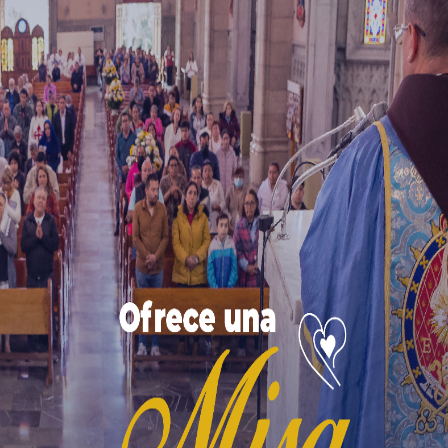
 en este mundo, adelantando el momento en que los en
emonios desean tentarnos, perdernos y alejarnos de Dio
hora y por todos los siglos.
Se trata de una auténtica 
e depender nuestra eternidad.
De ahí la advertencia del
os que viven despreocupadamente!» (6, 1).
 saber cómo empezar a vivir el Cielo en esta tierra. 
ángeles y evitar lo que trae la presencia de los demoni
o una madre de familia, ve un video inmoral en línea, si
queridos. Por otro lado, alguien que reza el rosario, as
manecerá rodeado de ángeles, dondequiera que esté.
dad, tristeza, agitación, desorden, impureza, orgullo
 a quien busca el orden, el respeto, la limpieza, la 
ldad, la veracidad, la oración y
, en particular,
la devoc
nas, objetos, palabras, ambientes, trajes y
muchas otr
Una pregunta facilita el discernimiento en este asun
gnas de figurar en el Cielo?
o los reflejos celestiales y tendiendo al caos infern