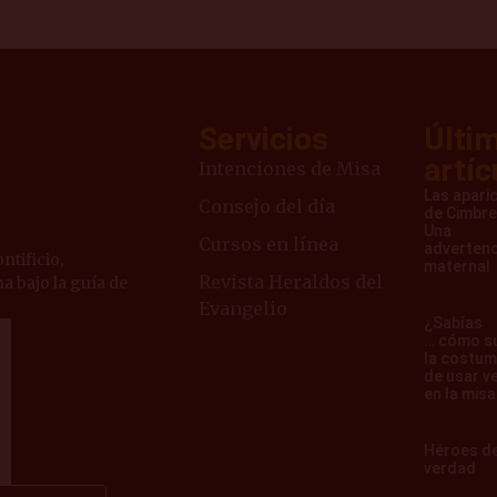
Servicios
Últi
artíc
Intenciones de Misa
Las apari
Consejo del día
de Cimbre
Una
Cursos en línea
advertenc
ntificio,
maternal
Revista Heraldos del
a bajo la guía de
Evangelio
¿Sabías
… cómo s
la costu
de usar v
en la mis
Héroes d
verdad