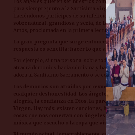
Los ángeles quieren ser nuestros compañeros ya
para siempre junto a la Santísima Virgen. Y los d
haciéndonos partícipes de su infelicidad eterna, a
sobrenatural, grandiosa y seria, de la que pued
Amós, proclamada en la primera lectura: «¡Ay de l
La gran pregunta que surge entonces consiste en
respuesta es sencilla: hacer lo que atrae a los 
Por ejemplo, si una persona, sobre todo un padre 
atraerá demonios hacia sí misma y hacia sus seres 
adora al Santísimo Sacramento o se confiesa, per
Los demonios son atraídos por revueltas, vulgari
cualquier deshonestidad. Los ángeles se acercan
alegría, la confianza en Dios, la pureza, la humi
Virgen.
Hay más: existen canciones, lugares, perso
cosas
que
nos conectan con ángeles o demonios. 
música que escucho o la ropa que visto serían di
El mundo actual
, lamentablemente,
está perdiend