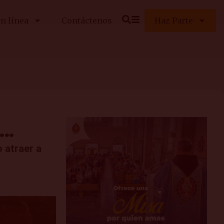
n línea
Contáctenos
Haz Parte
a…
 atraer a