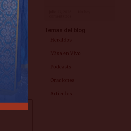
 lo que sea
julio 27, 2026
No hay
s, como
comentarios
mos cómo
Temas del blog
Heraldos
Misa en Vivo
Podcasts
Oraciones
Artículos