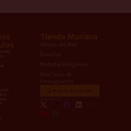
mos
Tienda Mariana
ulos
Ofertas del Mes
ciones
Rosarios
s –
Medallas Religiosas
ia
Kits Curso de
Consagración
urgió
Haz tu donación
mbre
Síguenos:
elas
a?
e