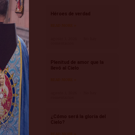
contraremos
s,
Héroes de verdad
contienda
 profeta
READ MORE »
agosto 3, 2026
No hay
Y la
comentarios
os.
n duda
Plenitud de amor que la
iste a misa,
llevó al Cielo
READ MORE »
, mentira y
verdadera
agosto 3, 2026
No hay
comentarios
ión a la
as
to: ¿la
¿Cómo será la gloria del
Cielo?
al. ¡Debemos
READ MORE »