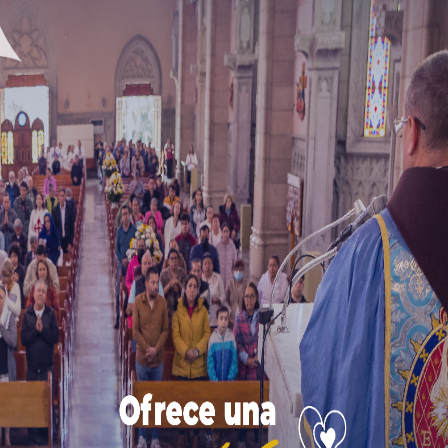
ar Rojo, mucho más glorioso fue José guiando con su 
erto, guardando la infancia del Niño Jesús, sosteniéndol
res del día a día,
al contemplar a su esposo con el bas
mo: «Tú vas conmigo: tu vara y tu cayado me sosiega
María esta bendita reliquia
, cuando el Santo Patriarca 
s no debieron albergar con respecto del futuro de la Igle
re de un modo tan victorioso! ¡Cuánta seguridad no inspi
niverso, que aún sufrían en este exilio!
 se han perdido a lo largo de los tiempos.
El bastón flo
tros, en una iglesia dedicada a él en Nápoles.
Quizá l
a
como legado de su protección victoriosa para con cad
ría.
ipsis darle poder sobre las naciones para regirlas co
ada de que se refiera a una tiranía,
esta recompensa ev
d, toda la firmeza, estabilidad y fuerza a la existencia de