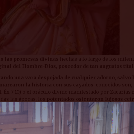
das las promesas divinas
hechas a lo largo de los milen
rginal del Hombre-Dios, poseedor de tan augustos títul
tando una vara despojada de cualquier adorno, salvo 
 marcaron la historia con sus cayados
: conocidos son,
f. Éx 7-10) o el oráculo divino manifestado por Zacaría
todas las épocas, los
potentados ostentaron lujosos cet
 no. Pero no por eso su bastón es inferior en gloria a t
o rodear esta vara, testimonio tácito de elevados mister
finado que sea.