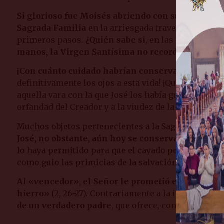
Si glorioso fue Moisés abriendo con su vara el m
Sagrada Familia
en la arriesgada travesía del desi
primeros pasos.
¿Quién sabe si
, en las incertidumb
manos, la Virgen Santísima no recordaría el sal
¡Con cuánto cuidado habrían conservado Jesús y 
definitivamente los ojos a esta vida! ¡Qué esperanza
aquella vara con la que José los había guiado siemp
orfandad del Creador y a la viudez de la Reina del u
Muchos objetos pertenecientes a la Sagrada Familia
José, no obstante, aún hoy se conserva entre noso
lo haya permitido para que el cayado permanecier
como guio las primicias de la salvación, Jesús y Ma
Al «vencedor», el Señor le prometió en el Apocal
hierro»
(2, 26-27). Contrariamente a la idea equivoc
de un verdadero padre
, que ofrece, con su autorida