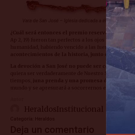
Vara de San José – Iglesia dedicada a él en Nápoles (It
¿Cuál será entonces el premio reservado a José
, 
Ap 2, 19) fueron tan perfectos a los ojos de Dios? ¿Y
humanidad, habiendo vencido a las fuerzas del mal 
acontecimientos de la historia, junto con su divi
La devoción a San José no puede ser considerada
quiera ser verdaderamente de Nuestro Señor Jesucr
tiempos,
¡una prenda y una promesa de triunfo!
Co
mundo y se apresurará a socorrernos en cualquier 
Autor
HeraldosInstitucional
Categoría:
Heraldos
Deja un comentario