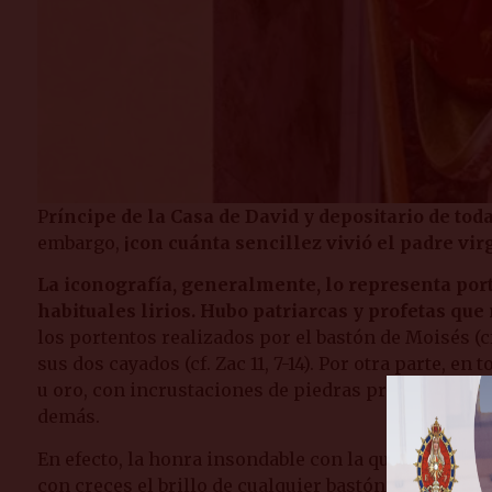
P
ríncipe de la Casa de David y depositario de to
embargo,
¡con cuánta sencillez vivió el padre vi
La iconografía, generalmente, lo representa por
habituales lirios. Hubo patriarcas y profetas que
los portentos realizados por el bastón de Moisés (c
sus dos cayados (cf. Zac 11, 7-14). Por otra parte, en 
u oro, con incrustaciones de piedras preciosas. José
demás.
En efecto, la honra insondable con la que Dios quis
con creces el brillo de cualquier bastón, por más re