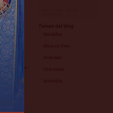
julio 27, 2026
No hay
comentarios
Temas del blog
nstancia (cf.
lesia a la
Heraldos
s
Misa en Vivo
aquel que
Podcasts
para nuestros
ación por este
Oraciones
Artículos