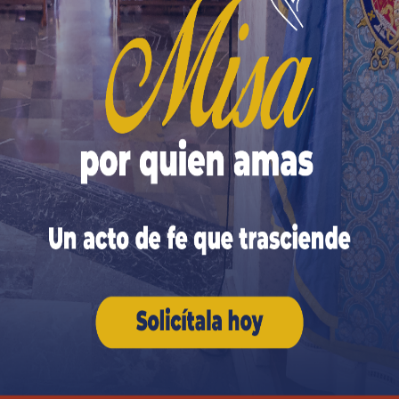
alia)
cuyas obras, amor, fidelidad, generosidad, paciencia y co
 qué portentos manifestará aún el Protector de la Santa Ig
en el tiempo y en la eternidad?
¿Tendrá poder sobre lo
no Hijo y su Santísima Esposa?
 jamás una más entre otras.
Es fundamental para todo 
isto y de Nuestra Señora.
Su cayado constituye
, pues, 
n él el Santo Patriarca nos guiará en nuestra peregrin
peligro. ◊