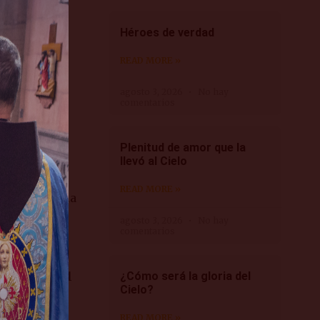
cayado a la
Héroes de verdad
e en sus
tón en sus
READ MORE »
n»
(22, 4)
?
agosto 3, 2026
No hay
cerró
comentarios
sia al ver
raría a la
Plenitud de amor que la
llevó al Cielo
rido de San
READ MORE »
a Providencia
a fiel
, así
agosto 3, 2026
No hay
comentarios
n «cetro de
¿Cómo será la gloria del
oca el papel
Cielo?
 sus hijos.
READ MORE »