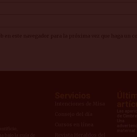
eb en este navegador para la próxima vez que haga un c
Servicios
Últi
artíc
Intenciones de Misa
Las apari
Consejo del día
de Cimbre
Una
Cursos en línea
advertenc
ntificio,
maternal
Revista Heraldos del
a bajo la guía de