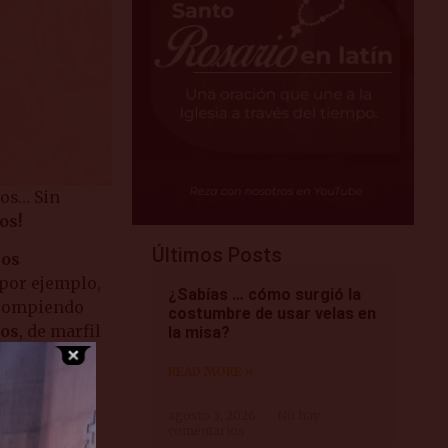
ios… Sin
os!
Últimos Posts
los
 por ejemplo,
¿Sabías … cómo surgió la
s rompiendo
costumbre de usar velas en
ros
, de marfil
la misa?
odos los
READ MORE »
ios, supera
agosto 3, 2026
No hay
comentarios