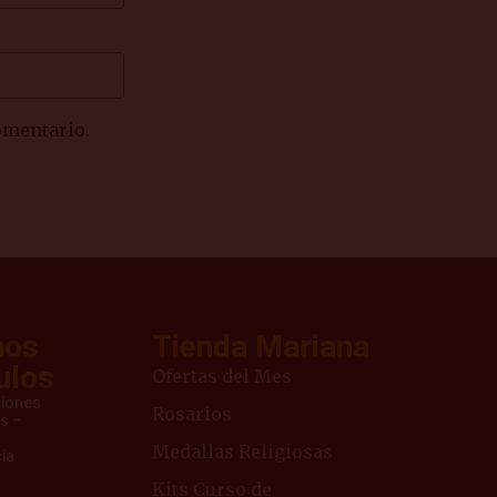
omentario.
mos
Tienda Mariana
ulos
Ofertas del Mes
ciones
Rosarios
s –
Medallas Religiosas
ia
Kits Curso de