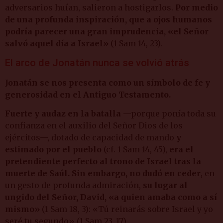
adversarios huían, salieron a hostigarlos.
Por medio
de una profunda inspiración, que a ojos humanos
podría parecer una gran imprudencia, «el Señor
salvó aquel día a Israel»
(1 Sam 14, 23).
El arco de Jonatán nunca se volvió atrás
Jonatán se nos presenta como un símbolo de fe y
generosidad en el Antiguo Testamento.
Fuerte y audaz en la batalla
—porque ponía toda su
confianza en el auxilio del Señor Dios de los
ejércitos—, dotado de capacidad de mando
y
estimado por el pueblo
(cf. 1 Sam 14, 45),
era el
pretendiente perfecto al trono de Israel tras la
muerte de Saúl. Sin embargo, no dudó en ceder
, en
un gesto de profunda admiración,
su lugar al
ungido del Señor, David, «a quien amaba como a sí
mismo»
(1 Sam 18, 3): «Tú reinarás sobre Israel y yo
seré tu segundo» (1 Sam 23, 17).