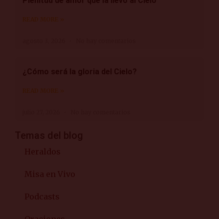
Plenitud de amor que la llevó al Cielo
READ MORE »
agosto 3, 2026
No hay comentarios
¿Cómo será la gloria del Cielo?
READ MORE »
julio 27, 2026
No hay comentarios
Temas del blog
Heraldos
Misa en Vivo
Podcasts