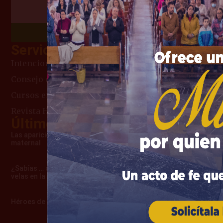
Chatea con Nosotros
Servicios
Intenciones de Misa
Consejo del día
Cursos en línea
Revista Heraldos del Evangelio
Últimos artículos
Las apariciones de Cimbres – Una advertencia
maternal
¿Sabías … cómo surgió la costumbre de usar
velas en la misa?
Héroes de verdad