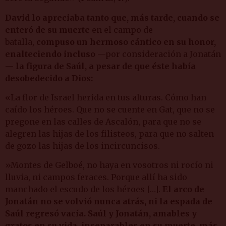
David lo apreciaba tanto que, más tarde, cuando se
enteró de su muerte
en el campo de
batalla,
compuso un hermoso cántico en su honor,
enalteciendo incluso
—por consideración a Jonatán
—
la figura de Saúl, a pesar de que éste había
desobedecido a Dios:
«La flor de Israel herida en tus alturas. Cómo han
caído los héroes. Que no se cuente en Gat, que no se
pregone en las calles de Ascalón, para que no se
alegren las hijas de los filisteos, para que no salten
de gozo las hijas de los incircuncisos.
»Montes de Gelboé, no haya en vosotros ni rocío ni
lluvia, ni campos feraces. Porque allí ha sido
manchado el escudo de los héroes […].
El arco de
Jonatán no se volvió nunca atrás, ni la espada de
Saúl regresó vacía. Saúl y Jonatán, amables y
gratos en su vida, inseparables en su muerte, más