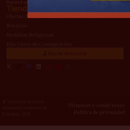
Plenitud de amor que la llevó al Cielo
Tienda Mariana
Ofertas del Mes
Rosarios
Medallas Religiosas
Kits Curso de Consagración
Haz tu donación
Síguenos:
© Todos los derechos
Términos y condiciones
reservados Heraldos del
Política de privacidad
Evangelio. 2026