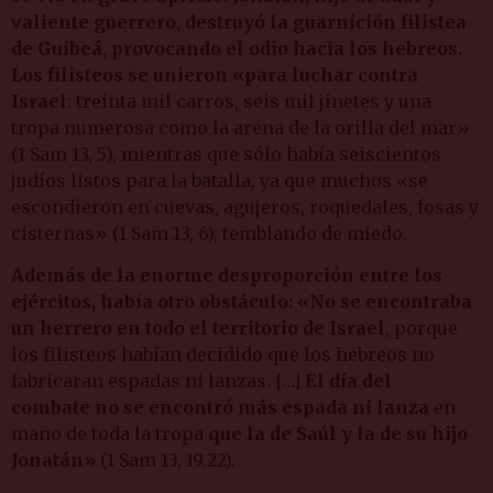
valiente guerrero, destruyó la guarnición filistea
de Guibeá, provocando el odio hacia los hebreos.
Los filisteos se unieron «para luchar contra
Israel
: treinta mil carros, seis mil jinetes y una
tropa numerosa como la arena de la orilla del mar»
(1 Sam 13, 5), mientras que sólo había seiscientos
judíos listos para la batalla, ya que muchos «se
escondieron en cuevas, agujeros, roquedales, fosas y
cisternas» (1 Sam 13, 6), temblando de miedo.
Además de la enorme desproporción entre los
ejércitos, había otro obstáculo: «No se encontraba
un herrero en todo el territorio de Israel
, porque
los filisteos habían decidido que los hebreos no
fabricaran espadas ni lanzas. […]
El día del
combate
no se encontró más espada ni lanza
en
mano de toda la tropa
que la de Saúl y la de su hijo
Jonatán»
(1 Sam 13, 19.22).