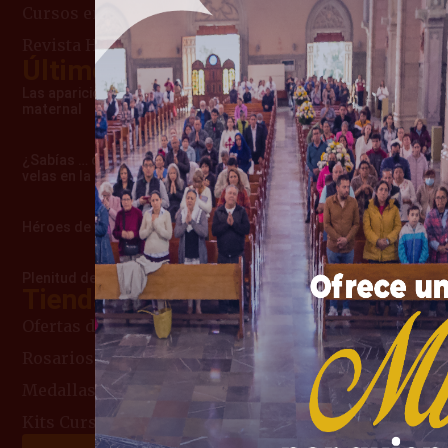
Cursos en línea
Revista Heraldos del Evangelio
Últimos artículos
Las apariciones de Cimbres – Una advertencia
maternal
¿Sabías … cómo surgió la costumbre de usar
velas en la misa?
Héroes de verdad
Plenitud de amor que la llevó al Cielo
Tienda Mariana
Ofertas del Mes
Rosarios
Medallas Religiosas
Kits Curso de Consagración