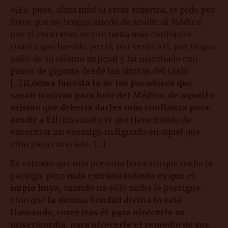
«¡Ea, pues, alma mía! Si estás enferma, te pido por
favor que no tengas miedo de acudir al Médico;
por el contrario, ve con tanta más confianza
cuanto que ha sido por ti, por venir a ti, por lo que
salió de su tálamo nupcial y ha marchado con
pasos de gigante desde las alturas del Cielo.
[…]
¡Locura funesta la de los pecadores que
sacan motivos para huir del Médico, de aquello
mismo que debería darles más confianza para
acudir a Él!
¡Insensato el que tiene miedo de
encontrar un enemigo indignado en aquel que
vino para curarle!». […]
Es extraño que una persona huya sin que nadie la
persiga; pero
más extraño todavía es que el
impío huya, cuando
no sólo nadie le persigue,
sino que
la misma bondad divina lo está
llamando, corre tras él para ofrecerle su
misericordia, para ofrecerle el remedio de sus