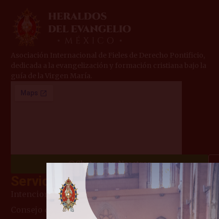
Asociación Internacional de Fieles de Derecho Pontificio,
dedicada a la evangelización y formación cristiana bajo la
guía de la Virgen María.
Chatea con Nosotros
Servicios
Intenciones de Misa
Consejo del día