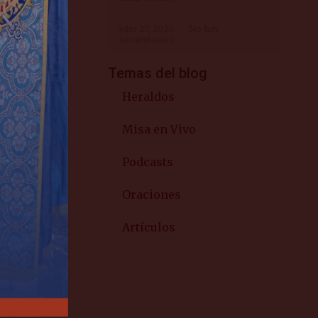
y sistemas,
erpo físico
julio 27, 2026
No hay
comentarios
—, como si
os
Temas del blog
to en que
Heraldos
e sienta
r»
(Lc, 4, 21).
Misa en Vivo
s
. De lo
Podcasts
risto. ◊
Oraciones
Artículos