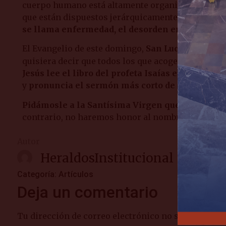
cuerpo humano está altamente organizado y funcion
que están dispuestos jerárquicamente, bajo el mand
se llama enfermedad, el desorden en el Cuerpo
El Evangelio de este domingo,
San Lucas
lo dedica
quisiera decir que todos los que acogen la Buena 
Jesús lee el libro del profeta Isaías en la sinag
y
pronuncia el sermón más corto de la historia:
Pidámosle a la Santísima Virgen que se cumpl
contrario, no haremos honor al nombre de cristia
Autor
HeraldosInstitucional
Categoría:
Artículos
Deja un comentario
Tu dirección de correo electrónico no será publica