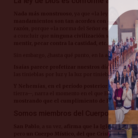
La ley de Dios es conforme a la ley na
Nada más monstruoso
, ya que «la ley del Señor e
mandamientos son tan acordes con el orden natu
razón
, porque «la norma del Señor es límpida y da 
a concluir que
ninguna civilización se sustenta
mentir, pecar contra la castidad, etc.
Sin embargo, ¿hasta qué punto, en la actualidad, e
Isaías parece profetizar nuestros días
cuando di
las tinieblas por luz y la luz por tinieblas, que ti
Y Nehemías, en el período posterior al exilio
—c
tierra—, narra el momento en el que Esdras presen
mostrando que el cumplimiento de la voluntad de
Somos miembros del Cuerpo Místico 
San Pablo
, a su vez,
afirma que la Iglesia
es un v
pero
un Cuerpo Místico, del que Cristo es la c