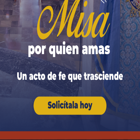
a por la acción conjunta de células, tejidos, órganos 
o y guía de la cabeza. Y así
como el desorden en el cu
 Místico se denomina desobediencia o pecado.
 a Teófilo (cf. Lc 1, 3) —nombre que significa
amigo de Di
Noticia son amigos de Dios. Por último,
narra el momen
oga de Nazaret. Tras su lectura, el Salvador
lo cierra, s
 «Hoy se ha cumplido esta Escritura que acabáis de oí
a también hoy
, en nuestras vidas,
el Evangelio de Jesú
nos ni el hecho de ser miembros del Cuerpo Místico de C
da.
Los campos obligatorios están marcados con
*