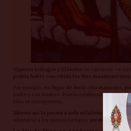
A
lgunos teólogos y filósofos
no católicos —e inc
podría haber concebido los diez mandamientos
Por ejemplo,
en lugar de decir «No matarás», p
padre y a tu madre». Podría establecer mandamientos
Dios es omnipotente.
Abierta así la puerta a todo relativismo
, para qu
adaptarse a los nuevos tiempos:
¡modernización 