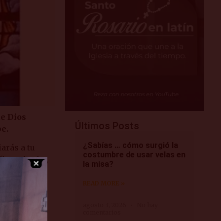
e Dios
Últimos Posts
e.
¿Sabías … cómo surgió la
iarás a tu
costumbre de usar velas en
in y al cabo,
la misa?
READ MORE »
momento de
agosto 3, 2026
No hay
comentarios