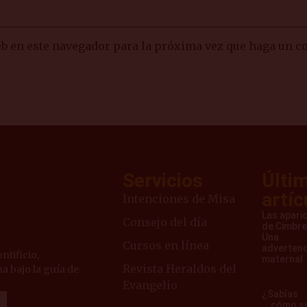
eb en este navegador para la próxima vez que haga un c
Servicios
Últi
artíc
Intenciones de Misa
Las apari
Consejo del día
de Cimbre
Una
Cursos en línea
advertenc
ntificio,
maternal
Revista Heraldos del
a bajo la guía de
Evangelio
¿Sabías
… cómo s