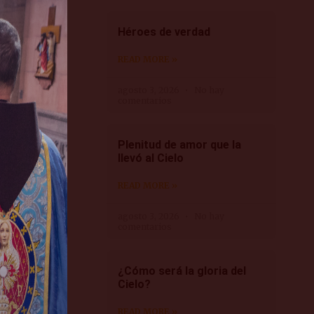
o los
Héroes de verdad
luz de la
READ MORE »
mún nos lleva
obar,
agosto 3, 2026
No hay
comentarios
Plenitud de amor que la
 que tienen
llevó al Cielo
.
READ MORE »
u propia
judaísmo,
agosto 3, 2026
No hay
comentarios
¿Cómo será la gloria del
Cielo?
rpo humano,
hora bien, el
READ MORE »