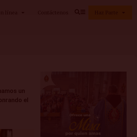
n línea
Contáctenos
Haz Parte
rmamos un
honrando el