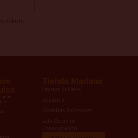
omentario.
mos
Tienda Mariana
ulos
Ofertas del Mes
ciones
Rosarios
s –
Medallas Religiosas
ia
Kits Curso de
Consagración
urgió
Haz tu donación