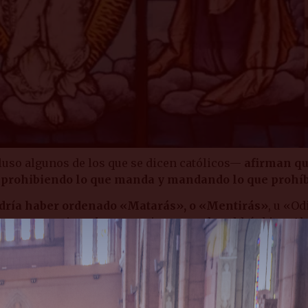
luso algunos de los que se dicen católicos—
afirman qu
 prohibiendo lo que manda y mandando lo que prohíb
odría haber ordenado «Matarás», o «Mentirás»
, u «Od
 contrarios a los que existen, y todo saldría bien. Al f
ien alberga tales pensamientos quizá haya llegado el 
es la consigna!