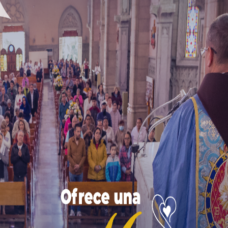
tural
s perfecta y es descanso del alma» (Sal 18, 8).
De tal mod
ral que los hombres podrían haberlos conocido a la 
luz a los ojos» (Sal 18,9). Por otra parte, el sentido co
ría si los hombres establecieran como norma matar, r
stamos lejos de esto?
ce:
«¡Ay de los que llaman bien al mal y mal al bien
,
enen lo amargo por dulce y lo dulce por amargo!» (Is 5, 20)
uando el pueblo de Israel había perdido su libertad y s
ta la ley ante la asamblea y
señala el nacimiento del 
 Dios es lo que trae la libertad
(cf. Neh 8, 2-10).
de Cristo
erdadero cuerpo, con todas las características del cue
abeza y nosotros somos los miembros
(cf. 1 Cor 12, 12). A