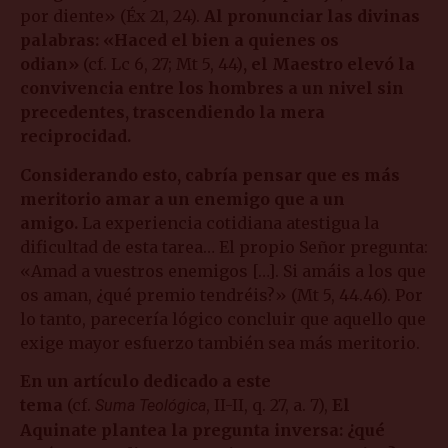
por diente» (Éx 21, 24).
Al pronunciar las divinas
palabras: «Haced el bien a quienes os
odian»
(cf. Lc 6, 27; Mt 5, 44)
, el Maestro elevó la
convivencia entre los hombres a un nivel sin
precedentes, trascendiendo la mera
reciprocidad.
Considerando esto, cabría pensar que es más
meritorio amar a un enemigo que a un
amigo.
La experiencia cotidiana atestigua la
dificultad de esta tarea… El propio Señor pregunta:
«Amad a vuestros enemigos […]. Si amáis a los que
os aman, ¿qué premio tendréis?» (Mt 5, 44.46). Por
lo tanto, parecería lógico concluir que aquello que
exige mayor esfuerzo también sea más meritorio.
En un artículo dedicado a este
tema
(cf.
, II-II, q. 27, a. 7),
El
Suma Teológica
Aquinate plantea la pregunta inversa: ¿qué