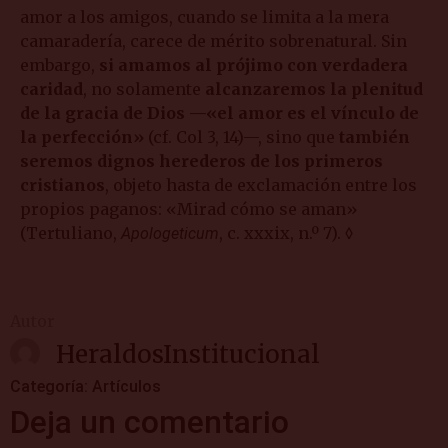
amor a los amigos, cuando se limita a la mera
camaradería, carece de mérito sobrenatural. Sin
embargo,
si amamos al prójimo con verdadera
caridad
, no solamente
alcanzaremos la plenitud
de la gracia de Dios —«el amor es el vínculo de
la perfección»
(cf. Col 3, 14)—, sino que
también
seremos dignos herederos de los primeros
cristianos
, objeto hasta de exclamación entre los
propios paganos: «Mirad cómo se aman»
(Tertuliano,
, c. xxxix, n.º 7). ◊
Apologeticum
Autor
HeraldosInstitucional
Categoría:
Artículos
Deja un comentario