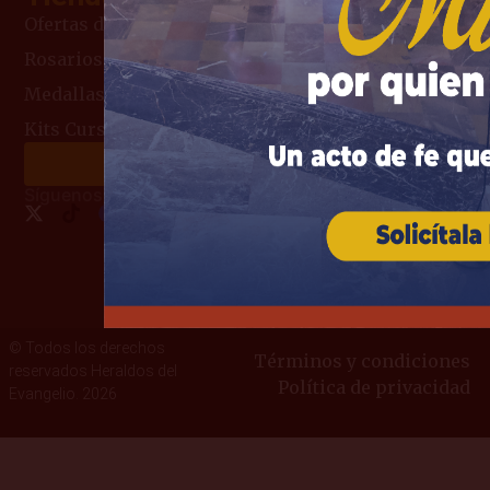
Ofertas del Mes
Rosarios
Medallas Religiosas
Kits Curso de Consagración
Haz tu donación
Síguenos:
© Todos los derechos
Términos y condiciones
reservados Heraldos del
Política de privacidad
Evangelio. 2026