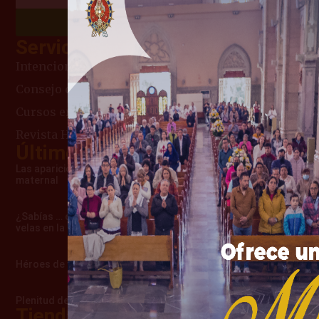
Chatea con Nosotros
Servicios
Intenciones de Misa
Consejo del día
Cursos en línea
Revista Heraldos del Evangelio
Últimos artículos
Las apariciones de Cimbres – Una advertencia
maternal
¿Sabías … cómo surgió la costumbre de usar
velas en la misa?
Héroes de verdad
Plenitud de amor que la llevó al Cielo
Tienda Mariana