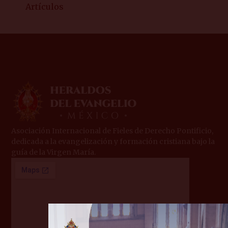
Artículos
Asociación Internacional de Fieles de Derecho Pontificio,
dedicada a la evangelización y formación cristiana bajo la
guía de la Virgen María.