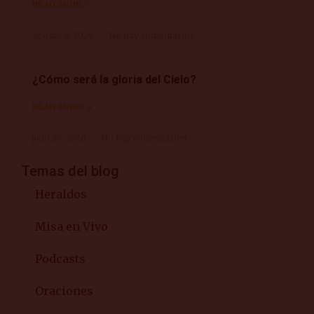
READ MORE »
agosto 3, 2026
No hay comentarios
¿Cómo será la gloria del Cielo?
READ MORE »
julio 27, 2026
No hay comentarios
Temas del blog
Heraldos
Misa en Vivo
Podcasts
Oraciones