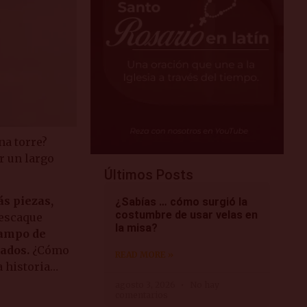
na torre?
r un largo
Últimos Posts
ás piezas,
¿Sabías … cómo surgió la
costumbre de usar velas en
 escaque
la misa?
campo de
dados.
¿Cómo
READ MORE »
a historia…
agosto 3, 2026
No hay
comentarios