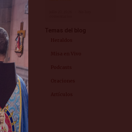
iva, la
julio 27, 2026
No hay
comentarios
Temas del blog
, temas
Heraldos
amente lo
Misa en Vivo
 no habría
Podcasts
a de las
Oraciones
 continuidad
Artículos
 hasta el
, forma un
piedra