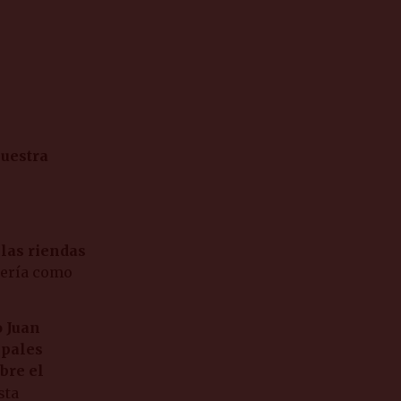
uestra
 las riendas
 Sería como
o Juan
ipales
bre el
sta