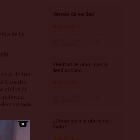
Héroes de verdad
READ MORE »
eina de la
agosto 3, 2026
No hay
comentarios
ésta
Plenitud de amor que la
llevó al Cielo
luz al divino
el Concilio
READ MORE »
s cielos de
u maternal
agosto 3, 2026
No hay
comentarios
 descarriada
¿Cómo será la gloria del
mana,
Cielo?
READ MORE »