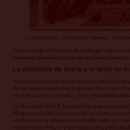
«La Anunciación», de Gentile da Fabriano – Pinacot
De este modo,
el Creador deseaba que
, sobre el 
Señora grabara con letras de oro la verdadera hi
La presencia de María a lo largo de lo
No mencionaremos en este artículo, con el fin de
de los acontecimientos
, todas las ocasiones en 
escribir una enciclopedia… Pero
recordemos brev
En diciembre de 1531,
la Madre de todos los pueb
Diego
, revelando una entrañable predilección por
símbolos de la aparición es el
, que hac
nahui ollin
vientre de la Virgen y que encerraba, para los a