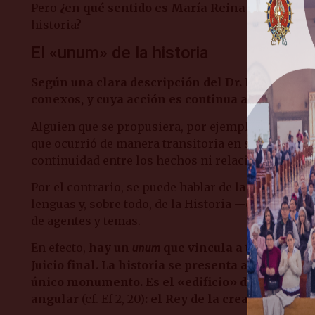
Pero
¿en qué sentido es María Reina de la histori
historia?
El «unum» de la historia
Según una clara descripción del Dr. Plinio, la 
conexos, y cuya acción es continua a lo largo d
Alguien que se propusiera, por ejemplo, escribir 
que ocurrió de manera transitoria en sus cuatrocie
continuidad entre los hechos ni relación entre lo
Por el contrario, se puede hablar de la historia de l
lenguas y, sobre todo, de la Historia —con «H» m
de agentes y temas.
En efecto,
hay un
que vincula a todos los ho
unum
Juicio final. La historia se presenta así como 
único monumento. Es el «edificio» diseñado por 
angular
(cf. Ef 2, 20)
: el Rey de la creación y Seño