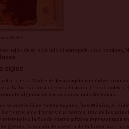
eca Vaticana
«bosquejo» de su plan inicial entregado a los hombres,
N
storia.
s siglos
 probar que
la Madre de Jesús sujeta con dulce firmeza
que se ha hecho presente en la historia de los hombres.
emente algunas de sus acciones más decisivas.
los se apareció en Nueva España, hoy México, al indi
 las tierras americanas y sus nativos.
Uno de los princ
e referencia a la
flor de cuatro pétalos representada so
borígenes, la noción de «centro de la historia».
Con e