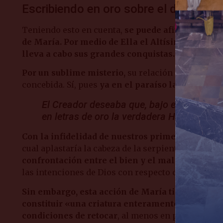
Escribiendo en oro sobre el divino «b
Teniendo esto en cuenta,
se puede afirmar que el
de María. Por medio de Ella el Altísimo tomó la
lleva a cabo sus grandes conquistas.
Por un sublime misterio,
su relación con el curs
concebida. Sí, pues
ya en el paraíso la Inmacul
El Creador deseaba que, bajo el «bosquejo
en letras de oro la verdadera Historia
Con la infidelidad de nuestros primeros padres,
cual aplastaría la cabeza de la serpiente (cf. Gén 3,
confrontación entre el bien y el mal. Y, al frente
las intenciones de Dios con respecto de la histori
Sin embargo, esta acción de María tiene una cara
constituir «una criatura enteramente humana, 
condiciones de retocar
, al menos en parte,
lo qu