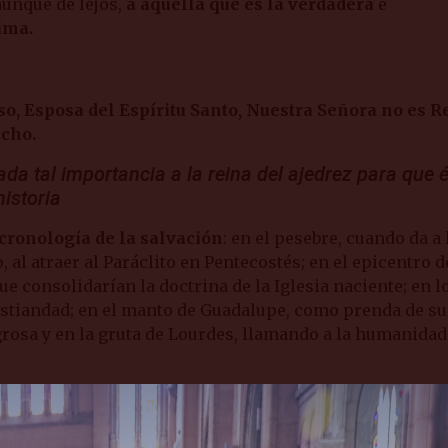
 aunque de lejos,
a aquella que es la verdadera
e
ima.
so, Esposa del Espíritu Santo, Nuestra Señora no es R
echo.
ada tal importancia a la reina del ajedrez para que 
historia
 cronología de la salvación
: en el pesebre, cuando da a 
, al atraer al Paráclito en Pentecostés; en el epicentro d
 consolidarían la doctrina de la Iglesia naciente; en lo
cristiandad; en el manto de Guadalupe, como prenda de s
rosa y en la gruta de Lourdes, llamando a la humanidad
berano,
se complace en verla presente en la gesta hu