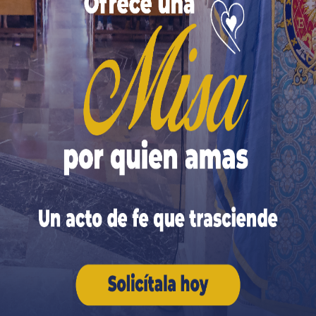
osquejo»
 eje de la historia reside en la encarnación del Verbo
s riendas de la historia con manos humanas y a travé
o de los acontecimientos comienza incluso antes de que 
ada estaba presente como promesa.
» de su plan inicial dado a los hombres, la Virgen 
 Dios reveló que su plan continuaría por medio de un
15).
La creación recibió entonces su principio rector: l
 del ejército de la luz, está Nuestra Señora
, aquella q
2
a».
cterística peculiar. Según afirmó el Dr. Plinio, el Al
pero absolutamente perfecta;
[…]
que siempre está en
e hacen los hombres y
, por así decirlo,
corregir
—si la 