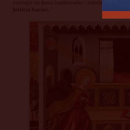
corregir no fuera inadecuada—, reformar, revisar,
3
justicia haría».