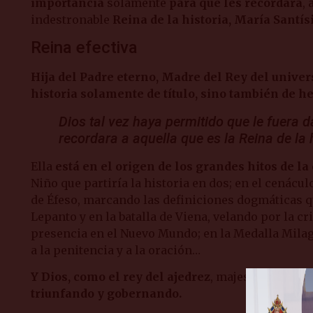
importancia
solamente
para que les recordara
,
indestronable
Reina de la historia, María Santís
Reina efectiva
Hija del Padre eterno, Madre del Rey del univer
historia solamente de título, sino también de h
Dios tal vez haya permitido que le fuera d
recordara a aquella que es la Reina de la 
Ella
está en el origen de los grandes hitos de la
Niño que partiría la historia en dos; en el cenáculo
de Éfeso, marcando las definiciones dogmáticas que
Lepanto y en la batalla de Viena, velando por la 
presencia en el Nuevo Mundo; en la Medalla Milag
a la penitencia y a la oración…
Y Dios, como el rey del ajedrez
, majestuoso y so
triunfando y gobernando.