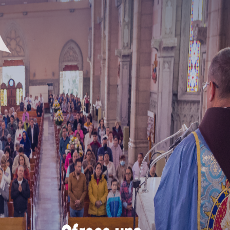
a? ¿Cuál es el centro de la historia?
¿Qué es, en definit
historia es «una narración que tiene un mismo agente
1
el tiempo».
la historia de un hotel, como institución, narrando únic
ntas habitaciones, no tendría éxito en su intento, pues
s personajes.
a nación brasileña, la historia de la filosofía, la histori
ayúscula— de la humanidad, en virtud de la mencionada
mbres, desde los albores de su existencia en la tierra
una catedral que, aunque compuesta de muchas piedras
Dios antes de los tiempos para servir de trono a su 
r de los siglos, Jesucristo.