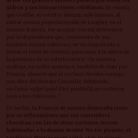
desde los grandes salones palaciegos hasta las
aldeas y sus interacciones cotidianas.
Se cuenta
que Goethe, el escritor alemán más famoso, al
entrar en una pequeña tienda de Longwy, en el
noreste francés, fue acogido con tal deferencia
por la dependienta que, consciente de sus
modales menos «dulces», se vio impulsado a
elevar el nivel de cortesía para estar a la altura de
2
la gentileza de su interlocutora.
De manera
análoga, un noble austriaco, también de viaje por
Francia, observó que el cochero llevaba consigo
una obra del literato Corneille. Admirado,
exclamó: «¡Qué país! ¡Qué pueblo! ¡Los cocheros
3
leen a los clásicos!».
De hecho,
la Francia de antaño destacaba tanto
por su refinamiento que sus costumbres
chocaban con las de otras naciones menos
habituadas a la
. No sin picante, el
douceur de vivre
sardónico Montesquieu soltó: «Los ingleses