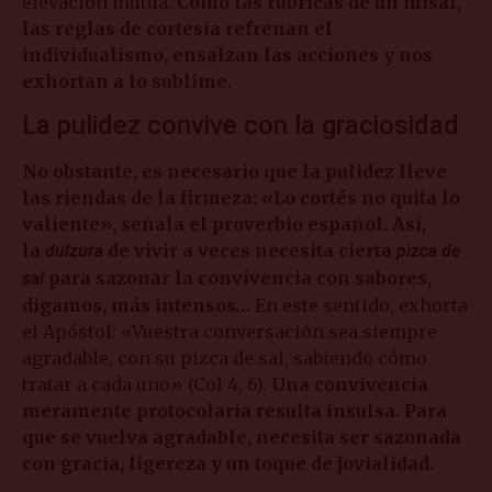
elevación mutua.
Como las rúbricas de un misal,
las reglas de cortesía refrenan el
individualismo, ensalzan las acciones y nos
exhortan a lo sublime.
La pulidez convive con la graciosidad
No obstante, es necesario que la pulidez lleve
las riendas de la firmeza: «Lo cortés no quita lo
valiente», señala el proverbio español. Así,
la
de vivir a veces necesita cierta
dulzura
pizca de
para sazonar la convivencia con sabores,
sal
digamos, más intensos…
En este sentido, exhorta
el Apóstol: «Vuestra conversación sea siempre
agradable, con su pizca de sal, sabiendo cómo
tratar a cada uno» (Col 4, 6).
Una convivencia
meramente protocolaria resulta insulsa. Para
que se vuelva agradable, necesita ser sazonada
con gracia, ligereza y un toque de jovialidad.