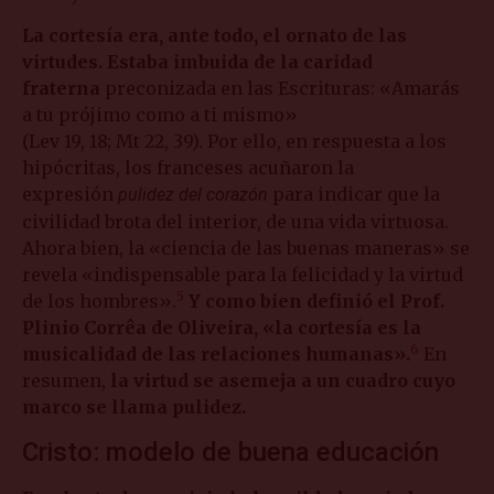
La cortesía era, ante todo, el ornato de las
virtudes. Estaba imbuida de la caridad
fraterna
preconizada en las Escrituras: «Amarás
a tu prójimo como a ti mismo»
(Lev 19, 18; Mt 22, 39). Por ello, en respuesta a los
hipócritas, los franceses acuñaron la
expresión
para indicar que la
pulidez del corazón
civilidad brota del interior, de una vida virtuosa.
Ahora bien, la «ciencia de las buenas maneras» se
revela «indispensable para la felicidad y la virtud
5
de los hombres».
Y como bien definió el Prof.
Plinio Corrêa de Oliveira, «la cortesía es la
6
musicalidad de las relaciones humanas».
En
resumen,
la virtud se asemeja a un cuadro cuyo
marco se llama pulidez.
Cristo: modelo de buena educación