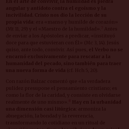
En el arte de convivir, la humildad es piedra
angular y antídoto contra el egoísmo y la
incivilidad. Cristo nos dio la lección de su
propia vida
: era «manso y humilde de corazón»
7
(Mt 11, 29) y el «Maestro de la humildad».
Antes
de enviar a los Apóstoles a predicar, «instituyó
doce para que estuvieran con Él» (Mc 3, 14). Jesús
quiso, ante todo, convivir. Así pues,
el Verbo no se
encarnó exclusivamente para rescatar a la
humanidad del pecado, sino también para traer
una nueva forma de vida
(cf. Hch 5, 20).
Con razón Balzac comentó que «la verdadera
pulidez presupone el pensamiento cristiano; es
como la flor de la caridad, y consiste en olvidarse
8
realmente de uno mismo».
Hay en la urbanidad
una dimensión casi litúrgica
: armoniza la
abnegación, la bondad y la reverencia,
transformando lo cotidiano en un ritual de