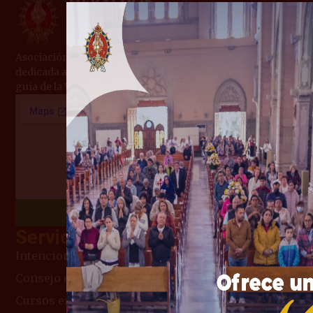
Asociación Internacional de Fieles de Derecho Pontificio,
dedicada a la evangelización y formación cristiana bajo la
guía de la Virgen María.
Chatea con Nosotros
Servicios
Intenciones de Misa
Consejo del día
Cursos en línea