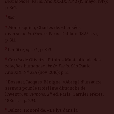
. Paris. Año XXXIX. N.º 2 (15 mayo, 1917);
Deux Mondes
p. 362.
3
.
Ibid
4
Montesquieu, Charles de. «Pensées
diverses».
:
. Paris: Dalibon, 1827, t. vi,
In
Œuvres
p. 311.
5
Lenôtre,
, p. 359.
op. cit.
6
Corrêa de Oliveira, Plinio. «Musicalidade das
relações humanas».
:
. São Paulo.
In
Dr. Plinio
Año XIX. N.º 224 (nov, 2016); p. 2.
7
Bossuet, Jacques-Bénigne. «Abrégé d’un autre
sermon pour le troisième dimanche de
l’Avent».
:
. 2.ª ed. Paris: Garnier Frères,
In
Sermons
1886, t. i, p. 293.
8
Balzac, Honoré de. «Le lys dans la