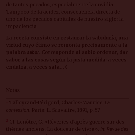
de tantos pecados, especialmente la envidia.
Tampoco de la acidez, consecuencia directa de
uno de los pecados capitales de nuestro siglo: la
impaciencia.
La receta consiste en restaurar la sabiduría, una
virtud cuyo étimo se remonta precisamente a la
palabra
. Corresponde al sabio ordenar, dar
sabor
sabor a las cosas según la justa medida: a veces
endulza, a veces sala…
◊
Notas
1
Talleyrand-Périgord, Charles-Maurice.
La
. Paris: L. Sauvaitre, 1891, p. 57.
confession
2
Cf. Lenôtre, G. «Rêveries d’après guerre sur des
thèmes anciens. La douceur de vivre».
:
In
Revue des