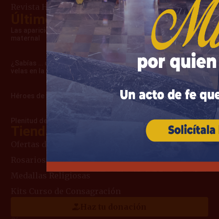
Revista Heraldos del Evangelio
Últimos artículos
Las apariciones de Cimbres – Una advertencia
maternal
¿Sabías … cómo surgió la costumbre de usar
velas en la misa?
Héroes de verdad
Plenitud de amor que la llevó al Cielo
Tienda Mariana
Ofertas del Mes
Rosarios
Medallas Religiosas
Kits Curso de Consagración
Haz tu donación